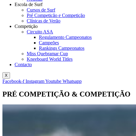
Escola de Surf
Cursos de Surf
Pré Competição e Competição
Clínicas de Verão
Competição
Circuito ASA
Regulamento Campeonatos
Campeões
Rankings Campeonatos
Miss Quebramar Cup
Kneeboard World Titles
Contacto
X
Facebook-f
Instagram
Youtube
Whatsapp
PRÉ COMPETIÇÃO & COMPETIÇÃO