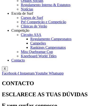
Órgãos Sociais
Regulamento Interno & Estatutos
Notícias
Escola de Surf
Cursos de Surf
Pré Competição e Competição
Clínicas de Verão
Competição
Circuito ASA
Regulamento Campeonatos
Campeões
Rankings Campeonatos
Miss Quebramar Cup
Kneeboard World Titles
Contacto
X
Facebook-f
Instagram
Youtube
Whatsapp
CONTACTO
ESCLARECE AS TUAS DÚVIDAS
E vem surfar connosco